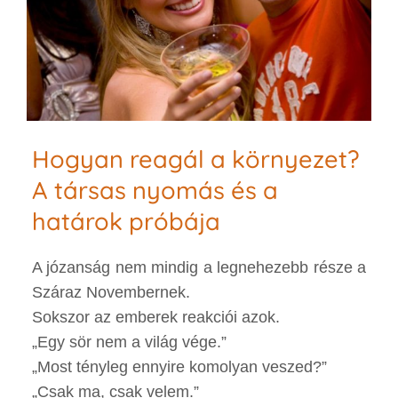
Hogyan reagál a környezet?
A társas nyomás és a
határok próbája
A józanság nem mindig a legnehezebb része a
Száraz Novembernek.
Sokszor az emberek reakciói azok.
„Egy sör nem a világ vége.”
„Most tényleg ennyire komolyan veszed?”
„Csak ma, csak velem.”