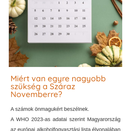
Miért van egyre nagyobb
szükség a Száraz
Novemberre?
A számok önmagukért beszélnek.
A WHO 2023-as adatai szerint Magyarország
az európai alkoholfogyasztási lista élvonalában