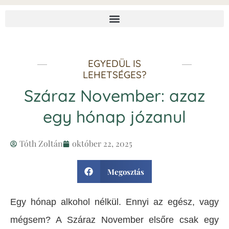
EGYEDÜL IS
LEHETSÉGES?
Száraz November: azaz
egy hónap józanul
Tóth Zoltán
október 22, 2025
Megosztás
Egy hónap alkohol nélkül. Ennyi az egész, vagy
mégsem? A Száraz November elsőre csak egy