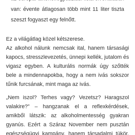
van: évente átlagosan több mint 11 liter tiszta
szeszt fogyaszt egy felnőtt.
Ez a világátlag közel kétszerese.
Az alkohol nálunk nemcsak ital, hanem társasági
kapocs, stresszlevezetés, ünnepi kellék, jutalom és
vigasz egyben. A kulturális normák úgy szőtték
bele a mindennapokba, hogy a nem ivás sokszor
tűnik furcsának, mint maga az ivás.
„Nem iszol? Terhes vagy? Vezetsz? Haragszol
valakire?” – hangzanak el a reflexkérdések,
amikből látszik: az alkoholmentesség gyakran
gyanús. Ezért a Száraz November nem pusztán
egészségügyi kampány, hanem társadalmi tükör.