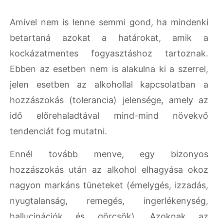
Amivel nem is lenne semmi gond, ha mindenki
betartaná azokat a határokat, amik a
kockázatmentes fogyasztáshoz tartoznak.
Ebben az esetben nem is alakulna ki a szerrel,
jelen esetben az alkohollal kapcsolatban a
hozzászokás (tolerancia) jelensége, amely az
idő előrehaladtával mind-mind növekvő
tendenciát fog mutatni.
Ennél tovább menve, egy bizonyos
hozzászokás után az alkohol elhagyása okoz
nagyon markáns tüneteket (émelygés, izzadás,
nyugtalanság, remegés, ingerlékenység,
hallucinációk és görcsök). Azoknak az