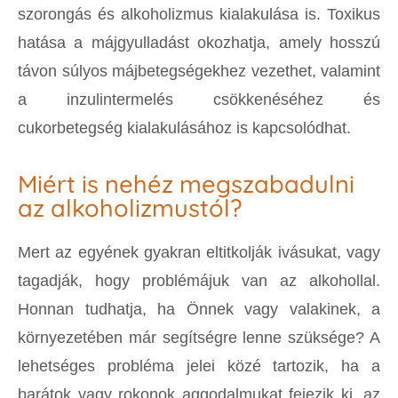
szorongás és alkoholizmus kialakulása is. Toxikus
hatása a májgyulladást okozhatja, amely hosszú
távon súlyos májbetegségekhez vezethet, valamint
a inzulintermelés csökkenéséhez és
cukorbetegség kialakulásához is kapcsolódhat.
Miért is nehéz megszabadulni
az alkoholizmustól?
Mert az egyének gyakran eltitkolják ivásukat, vagy
tagadják, hogy problémájuk van az alkohollal.
Honnan tudhatja, ha Önnek vagy valakinek, a
környezetében már segítségre lenne szüksége? A
lehetséges probléma jelei közé tartozik, ha a
barátok vagy rokonok aggodalmukat fejezik ki, az