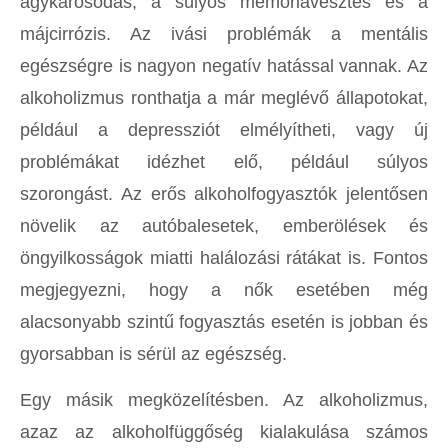
agykárosodás, a súlyos memóriavesztés és a
májcirrózis. Az ivási problémák a mentális
egészségre is nagyon negatív hatással vannak. Az
alkoholizmus ronthatja a már meglévő állapotokat,
például a depressziót elmélyítheti, vagy új
problémákat idézhet elő, például súlyos
szorongást. Az erős alkoholfogyasztók jelentősen
növelik az autóbalesetek, emberölések és
öngyilkosságok miatti halálozási rátákat is. Fontos
megjegyezni, hogy a nők esetében még
alacsonyabb szintű fogyasztás esetén is jobban és
gyorsabban is sérül az egészség.
Egy másik megközelítésben. Az alkoholizmus,
azaz az alkoholfüggőség kialakulása számos