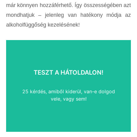
már könnyen hozzáférhető. Így összességében azt
mondhatjuk – jelenleg van hatékony módja az
alkoholfüggőség kezelésének!
Letöltöm a tesztet
TESZT A HÁTOLDALON!
érdemes szakemberhez fordulni.
igen választ tudtál adni a kérdésekre, akkor
25 kérdés, amiből kiderül, van-e dolgod
Töltsd le a kérdéseket. Ha 5-8 vagy ezek feletti
vele, vagy sem!
Problémás-e az ivászatom?