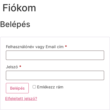
Fiókom
Belépés
Felhasználónév vagy Email cím
*
Jelszó
*
Emlékezz rám
Belépés
Elfelejtett jelszó?